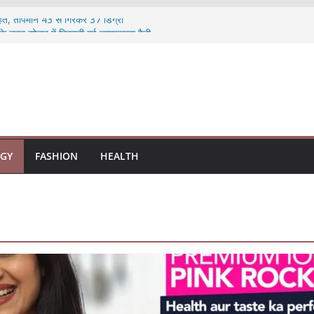
 राहत, तापमान 43 से गिरकर 37 डिग्री
 के तहत सोलन में निकाली गई जागरूकता रैली
मोदी जी का चंडीगढ़ दौरा उत्तर भारत के विकास का नया
व: भारत में 100% विदेशी निवेश को मिली मंजूरी
पोल पर ममता बनर्जी का बड़ा हमला, कहा- ‘TMC 200+
ार
GY
FASHION
HEALTH