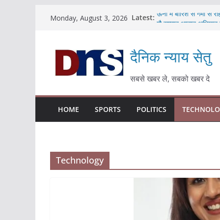
Skip
Latest:
ऊना में बारिश से गर्मी से
Monday, August 3, 2026
to
गौ सम्मान आह्वान अभियान
प्रधानमंत्री श्री नरेंद्र 
content
अध्याय लिखेगा : हरीश गर्ग
दैनिक न्याय सेतु
बीमा सेक्टर में बड़ा बदला
बंगाल चुनाव में एग्जिट 
सीटों के साथ बनाएगी सरक
सबसे खबर ले, सबको खबर दे
HOME
SPORTS
POLITICS
TECHNOLO
Technology